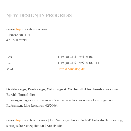
NEW DESIGN IN PROGRESS
nonn
stop
marketing services
Bismarckstr. 114
47799 Krefeld
+ 49 (0) 21 51 / 65 07 68 - 0
Fon
+ 49 (0) 21 51 / 65 07 68 - 11
Fax
info@nonnstop.de
Mail
Grafikdesign, Printdesign, Webdesign & Werbemittel für Kunden aus dem
Bereich Immobilien
.
In wenigen Tagen informieren wir Sie hier wieder über unsere Leistungen und
Referenzen. Live Relaunch: 02/2006.
nonn
stop
marketing services | Ihre Werbeagentur in Krefeld! Individuelle Beratung,
strategische Konzeption und Kreativität!