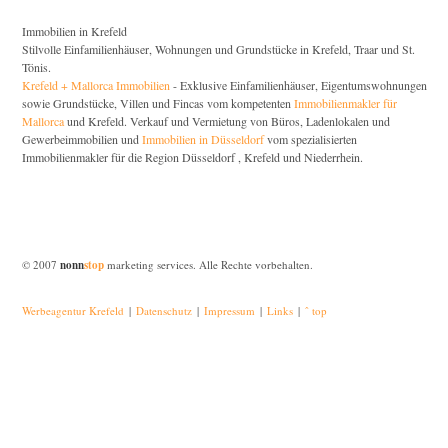
Immobilien in Krefeld
Stilvolle Einfamilienhäuser, Wohnungen und Grundstücke in Krefeld, Traar und St.
Tönis.
Krefeld + Mallorca Immobilien
- Exklusive Einfamilienhäuser, Eigentumswohnungen
sowie Grundstücke, Villen und Fincas vom kompetenten
Immobilienmakler für
Mallorca
und Krefeld. Verkauf und Vermietung von Büros, Ladenlokalen und
Gewerbeimmobilien und
Immobilien in Düsseldorf
vom spezialisierten
Immobilienmakler für die Region Düsseldorf , Krefeld und Niederrhein.
© 2007
nonn
stop
marketing services. Alle Rechte vorbehalten.
Werbeagentur Krefeld
|
Datenschutz
|
Impressum
|
Links
|
ˆ top