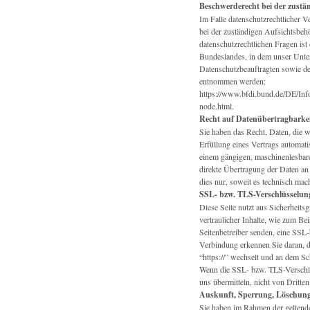
Beschwerderecht bei der zustä
Im Falle datenschutzrechtlicher V
bei der zuständigen Aufsichtsbeh
datenschutzrechtlichen Fragen ist
Bundeslandes, in dem unser Unter
Datenschutzbeauftragten sowie d
entnommen werden:
https://www.bfdi.bund.de/DE/Info
node.html.
Recht auf Datenübertragbarkei
Sie haben das Recht, Daten, die w
Erfüllung eines Vertrags automatis
einem gängigen, maschinenlesbare
direkte Übertragung der Daten an 
dies nur, soweit es technisch mach
SSL- bzw. TLS-Verschlüsselun
Diese Seite nutzt aus Sicherheit
vertraulicher Inhalte, wie zum Bei
Seitenbetreiber senden, eine SSL
Verbindung erkennen Sie daran, da
“https://” wechselt und an dem S
Wenn die SSL- bzw. TLS-Verschlüss
uns übermitteln, nicht von Dritte
Auskunft, Sperrung, Löschun
Sie haben im Rahmen der geltende