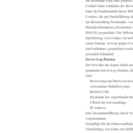
für bestimmte Fälle oder generell
Cookies beim Schließen des Brows
kann die Funktionalität dieser Web
Cookies, die zur Durchführung d
zur Bereitstellung bestimmter, v
Warenkorbfunktion) erforderlich s
DSGVO gespeichert. Der Websitebet
Speicherung von Cookies zur techn
seiner Dienste. Soweit andere Co
Surfverhaltens) gespeichert werde
gesondert behandelt.
Server-Log-Dateien
Der Provider der Seiten erhebt un
genannten Server-Log-Dateien, di
sind:
Browsertyp und Browserversi
verwendetes Betriebssystem
Referrer URL
Hostname des zugreifenden Re
Uhrzeit der Serveranfrage
IP-Adresse
Eine Zusammenführung dieser Dat
vorgenommen.
Grundlage für die Datenverarbeitu
Verarbeitung von Daten zur Erfüll