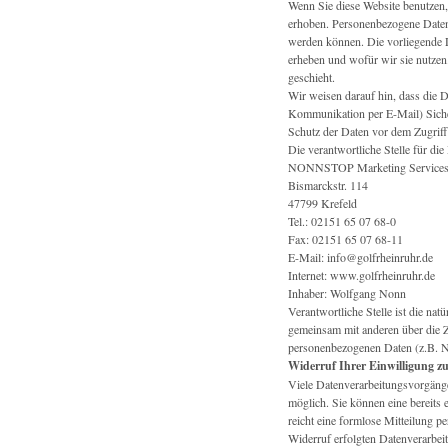
Wenn Sie diese Website benutzen
erhoben. Personenbezogene Daten s
werden können. Die vorliegende D
erheben und wofür wir sie nutzen
geschieht.
Wir weisen darauf hin, dass die D
Kommunikation per E-Mail) Siche
Schutz der Daten vor dem Zugriff 
Die verantwortliche Stelle für die
NONNSTOP Marketing Service
Bismarckstr. 114
47799 Krefeld
Tel.: 02151 65 07 68-0
Fax: 02151 65 07 68-11
E-Mail: info@golfrheinruhr.de
Internet: www.golfrheinruhr.de
Inhaber: Wolfgang Nonn
Verantwortliche Stelle ist die natü
gemeinsam mit anderen über die 
personenbezogenen Daten (z.B. N
Widerruf Ihrer Einwilligung z
Viele Datenverarbeitungsvorgänge
möglich. Sie können eine bereits e
reicht eine formlose Mitteilung p
Widerruf erfolgten Datenverarbei