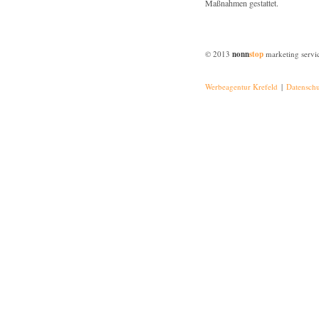
Maßnahmen gestattet.
© 2013
nonn
stop
marketing servic
Werbeagentur Krefeld
|
Datenschu